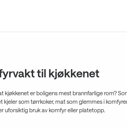
yrvakt til kjøkkenet
at kjøkkenet er boligens mest brannfarlige rom? So
t kjeler som tørrkoker, mat som glemmes i komfyren
r uforsiktig bruk av komfyr eller platetopp.