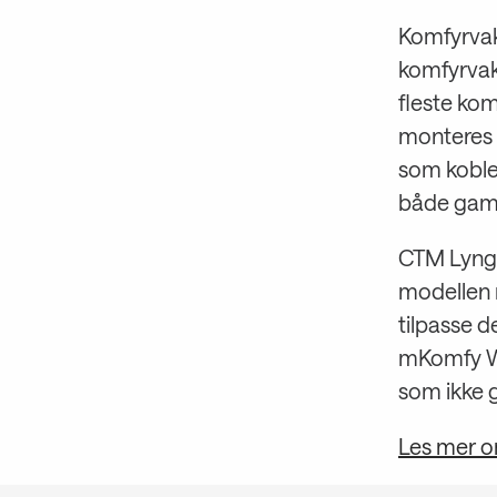
Komfyrvak
komfyrvakt
fleste ko
monteres p
som kobles
både gaml
CTM Lyng 
modellen m
tilpasse d
mKomfy Wal
som ikke g
Les mer o