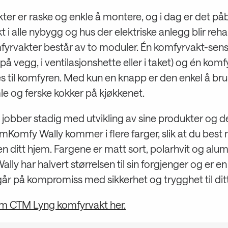
ter er raske og enkle å montere, og i dag er det p
 i alle nybygg og hus der elektriske anlegg blir rehab
mfyrvakter består av to moduler. Én komfyrvakt-sen
å vegg, i ventilasjonshette eller i taket) og én komf
 til komfyren. Med kun en knapp er den enkel å bru
e og ferske kokker på kjøkkenet.
jobber stadig med utvikling av sine produkter og d
Komfy Wally kommer i flere farger, slik at du best 
en ditt hjem. Fargene er matt sort, polarhvit og alu
ly har halvert størrelsen til sin forgjenger og er e
år på kompromiss med sikkerhet og trygghet til dit
m CTM Lyng komfyrvakt her.