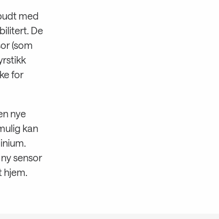
åbudt med
ilitert. De
sor (som
yrstikk
ke for
en nye
mulig kan
minium.
n ny sensor
t hjem.