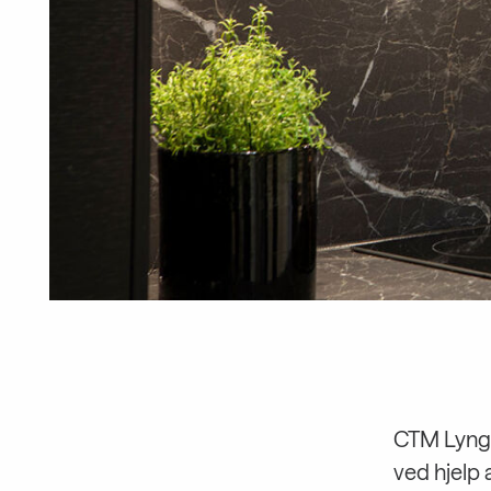
CTM Lyng 
ved hjelp 