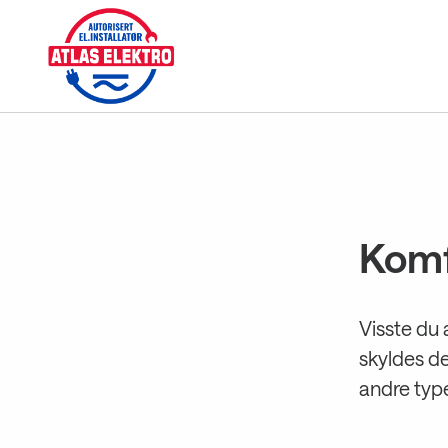
Gå
til
innholdet
Komf
Visste du 
skyldes de
andre type