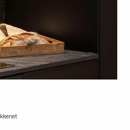
økkenet