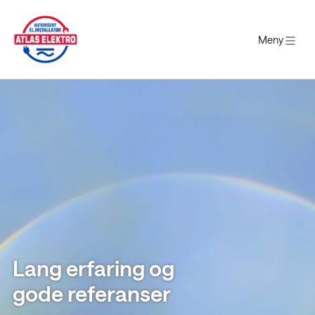
Meny
Gå
til
innholdet
Lang erfaring og
gode referanser